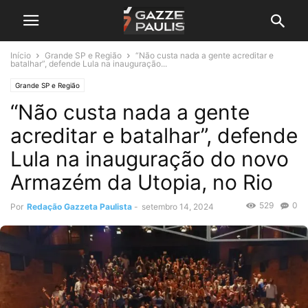
Início
Grande SP e Região
“Não custa nada a gente acreditar e
batalhar”, defende Lula na inauguração...
Grande SP e Região
“Não custa nada a gente
acreditar e batalhar”, defende
Lula na inauguração do novo
Armazém da Utopia, no Rio
529
0
Por
Redação Gazzeta Paulista
-
setembro 14, 2024