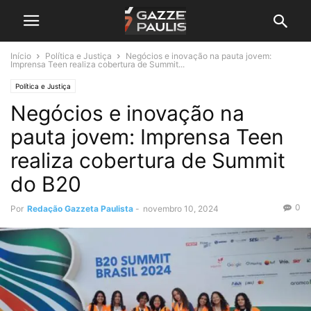
Início
Política e Justiça
Negócios e inovação na pauta jovem:
Imprensa Teen realiza cobertura de Summit...
Política e Justiça
Negócios e inovação na
pauta jovem: Imprensa Teen
realiza cobertura de Summit
do B20
0
Por
Redação Gazzeta Paulista
-
novembro 10, 2024