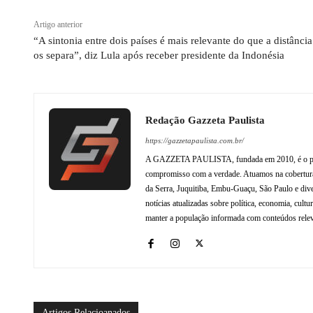
Artigo anterior
“A sintonia entre dois países é mais relevante do que a distânci
os separa”, diz Lula após receber presidente da Indonésia
Redação Gazzeta Paulista
https://gazzetapaulista.com.br/
A GAZZETA PAULISTA, fundada em 2010, é o princip
compromisso com a verdade. Atuamos na cobertura 
da Serra, Juquitiba, Embu-Guaçu, São Paulo e dive
notícias atualizadas sobre política, economia, cul
manter a população informada com conteúdos relev
Artigos Relacioanados