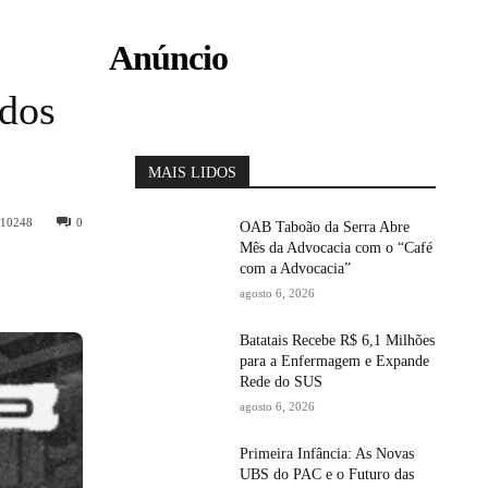
Anúncio
 dos
MAIS LIDOS
10248
0
OAB Taboão da Serra Abre
Mês da Advocacia com o “Café
com a Advocacia”
agosto 6, 2026
Batatais Recebe R$ 6,1 Milhões
para a Enfermagem e Expande
Rede do SUS
agosto 6, 2026
Primeira Infância: As Novas
UBS do PAC e o Futuro das