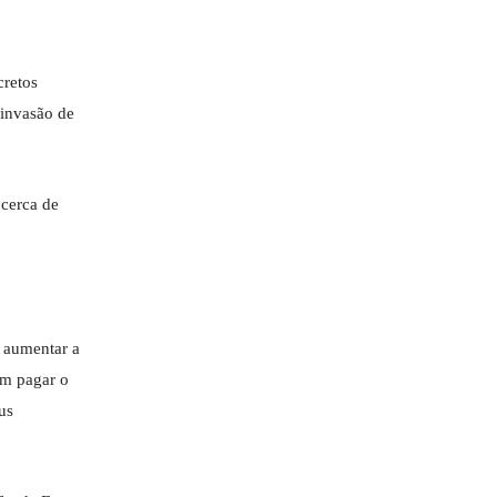
cretos
 invasão de
 cerca de
é aumentar a
em pagar o
us