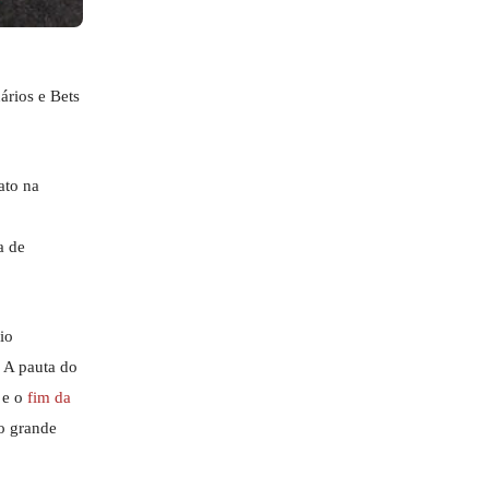
ários e Bets
ato na
a de
io
. A pauta do
 e o
fim da
ao grande