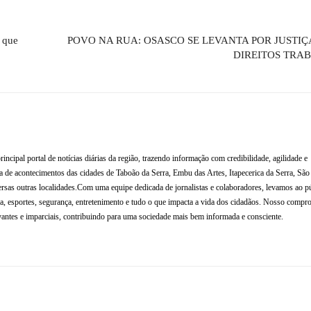
a que
POVO NA RUA: OSASCO SE LEVANTA POR JUSTIÇ
DIREITOS TRAB
al portal de notícias diárias da região, trazendo informação com credibilidade, agilidade e
de acontecimentos das cidades de Taboão da Serra, Embu das Artes, Itapecerica da Serra, Sã
rsas outras localidades.Com uma equipe dedicada de jornalistas e colaboradores, levamos ao p
tura, esportes, segurança, entretenimento e tudo o que impacta a vida dos cidadãos. Nosso compr
antes e imparciais, contribuindo para uma sociedade mais bem informada e consciente.