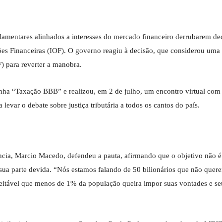
lamentares alinhados a interesses do mercado financeiro derrubarem de
ões Financeiras (IOF). O governo reagiu à decisão, que considerou uma
) para reverter a manobra.
nha “Taxação BBB” e realizou, em 2 de julho, um encontro virtual com
levar o debate sobre justiça tributária a todos os cantos do país.
dência, Marcio Macedo, defendeu a pauta, afirmando que o objetivo não 
 sua parte devida. “Nós estamos falando de 50 bilionários que não quer
ceitável que menos de 1% da população queira impor suas vontades e se