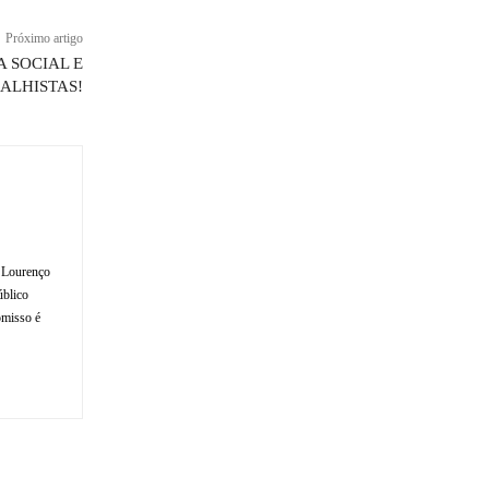
Próximo artigo
A SOCIAL E
ALHISTAS!
o Lourenço
úblico
omisso é