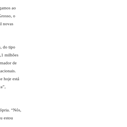
egamos ao
Grosso, o
il novas
, do tipo
,1 milhões
rnador de
acionais.
e hoje está
ca”,
ópria. “Nós,
eu estou