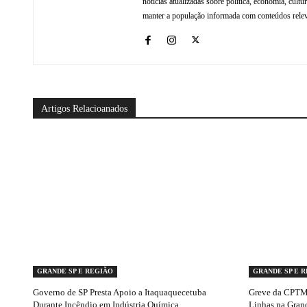
notícias atualizadas sobre política, economia, cul
manter a população informada com conteúdos relev
Artigos Relacioanados
GRANDE SP E REGIÃO
GRANDE SP E 
Governo de SP Presta Apoio a Itaquaquecetuba
Greve da CPTM 
Durante Incêndio em Indústria Química
Linhas na Gran