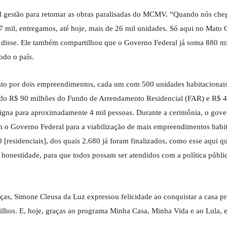
tual gestão para retomar as obras paralisadas do MCMV. “Quando nós ch
87 mil, entregamos, até hoje, mais de 26 mil unidades. Só aqui no Mato 
”, disse. Ele também compartilhou que o Governo Federal já soma 880 m
odo o país.
to por dois empreendimentos, cada um com 500 unidades habitacionais
sendo R$ 90 milhões do Fundo de Arrendamento Residencial (FAR) e R$ 4
igna para aproximadamente 4 mil pessoas. Durante a cerimônia, o gove
 o Governo Federal para a viabilização de mais empreendimentos habit
esidenciais], dos quais 2.680 já foram finalizados, como esse aqui qu
 honestidade, para que todos possam ser atendidos com a política públi
as, Simone Cleusa da Luz expressou felicidade ao conquistar a casa pr
ilhos. E, hoje, graças ao programa Minha Casa, Minha Vida e ao Lula, 