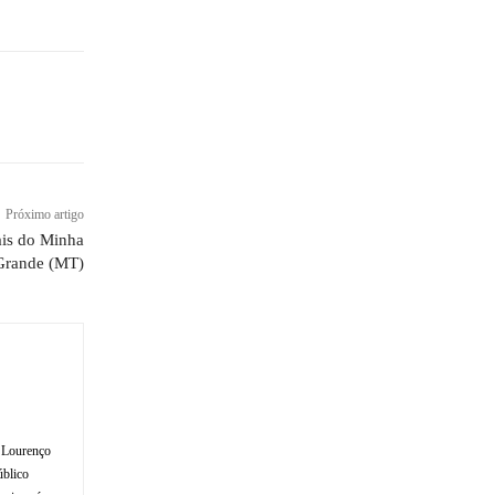
Próximo artigo
ais do Minha
Grande (MT)
o Lourenço
úblico