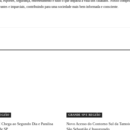
tura, esportes, segurança, entretenimento e tudo o que impacta a vida dos cidadãos. Nosso compr
antes e imparciais, contribuindo para uma sociedade mais bem informada e consciente.
REGIÃO
GRANDE SP E REGIÃO
Chega ao Segundo Dia e Paralisa
Novo Acesso do Contorno Sul da Tamoio
de SP
São Sebastião é Inaugurado