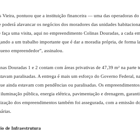
s Vieira, pontuou que a instituição financeira — uma das operadoras
e poderá alavancar os negócios dos moradores das unidades habitaciona
te faça uma visita, aqui no empreendimento Colinas Douradas, a cada 
ando a um trabalho importante que é dar a moradia própria, de forma la
equeno empreendedor”, assinalou.
nas Douradas 1 e 2 contam com áreas privativas de 47,39 m² na parte t
stavam paralisadas. A entrega é mais um esforço do Governo Federal, n
que ainda estavam com pendências ou paralisadas. Os empreendimentos
, iluminação pública, energia elétrica, pavimentação e drenagem, garan
alização dos empreendimentos também foi assegurada, com a emissão do
árias.
io de Infraestrutura