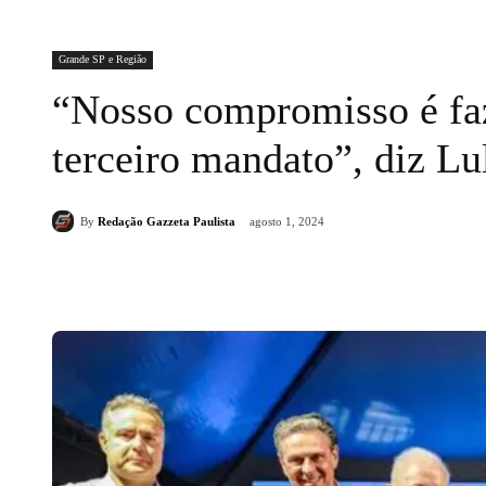
Grande SP e Região
“Nosso compromisso é faz
terceiro mandato”, diz Lu
By
Redação Gazzeta Paulista
agosto 1, 2024
Compartilhado