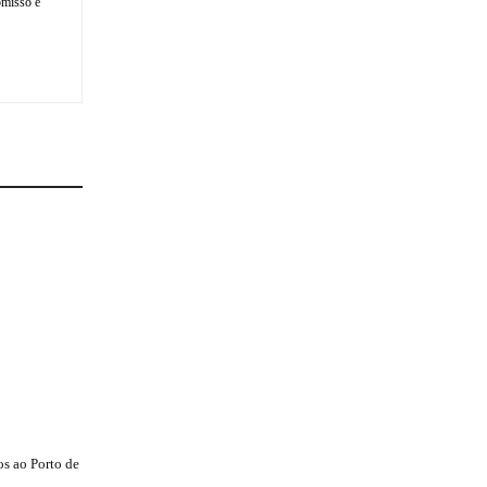
omisso é
s ao Porto de