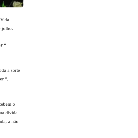
 Vida
e julho.
er “
oda a sorte
er “,
ecebem o
ma dívida
ada, a não