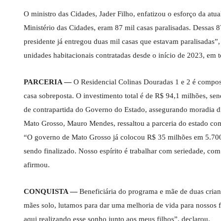
O ministro das Cidades, Jader Filho, enfatizou o esforço da a
Ministério das Cidades, eram 87 mil casas paralisadas. Dessas 
presidente já entregou duas mil casas que estavam paralisadas
unidades habitacionais contratadas desde o início de 2023, em t
PARCERIA —
O Residencial Colinas Douradas 1 e 2 é compos
casa sobreposta. O investimento total é de R$ 94,1 milhões, 
de contrapartida do Governo do Estado, assegurando moradia d
Mato Grosso, Mauro Mendes, ressaltou a parceria do estado com
“O governo de Mato Grosso já colocou R$ 35 milhões em 5.700 [r
sendo finalizado. Nosso espírito é trabalhar com seriedade, com
afirmou.
CONQUISTA —
Beneficiária do programa e mãe de duas crianç
mães solo, lutamos para dar uma melhoria de vida para nossos f
aqui realizando esse sonho junto aos meus filhos”, declarou.