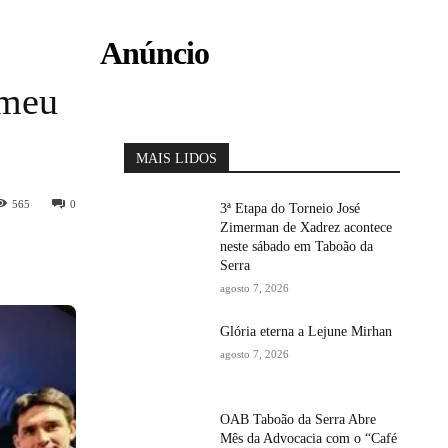
Anúncio
 meu
MAIS LIDOS
565
0
3ª Etapa do Torneio José
Zimerman de Xadrez acontece
neste sábado em Taboão da
Serra
agosto 7, 2026
Glória eterna a Lejune Mirhan
agosto 7, 2026
OAB Taboão da Serra Abre
Mês da Advocacia com o “Café