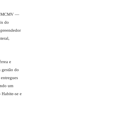
 do MCMV —
is do
empreendedor
teral,
érrea e
a gestão do
 entregues
tindo um
 Habite-se e