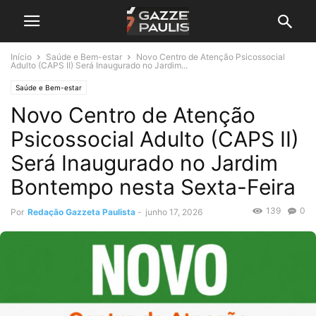
Início
Saúde e Bem-estar
Novo Centro de Atenção Psicossocial
Adulto (CAPS II) Será Inaugurado no Jardim...
Saúde e Bem-estar
Novo Centro de Atenção
Psicossocial Adulto (CAPS II)
Será Inaugurado no Jardim
Bontempo nesta Sexta-Feira
139
0
Por
Redação Gazzeta Paulista
-
junho 17, 2026