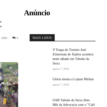
Anúncio
C
MAIS LIDOS
1093
0
3ª Etapa do Torneio José
Zimerman de Xadrez acontece
neste sábado em Taboão da
Serra
agosto 7, 2026
Glória eterna a Lejune Mirhan
agosto 7, 2026
OAB Taboão da Serra Abre
Mês da Advocacia com o “Café