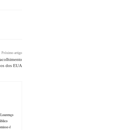
Próximo artigo
o acolhimento
ados dos EUA
o Lourenço
úblico
omisso é