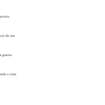
acroix,
scos de um
a guerra
nde a crise