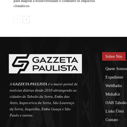
para mapear a biodiversidade e combater os impactos
climáticos
Sobre Nós
Quem Somos
Expediente
A
GAZZETA PAULISTA
é o maior portal de
WebRadio
notícias diárias desde 2010 abrangendo as
MidiaKit
cidades de Taboão da Serra, Embu das
Artes, Itapecerica da Serra, São Lourenço
OAB Taboão 
da Serra, Juquitiba, Embu Guaçu e São
Links Úteis
Paulo e outras.
Contato