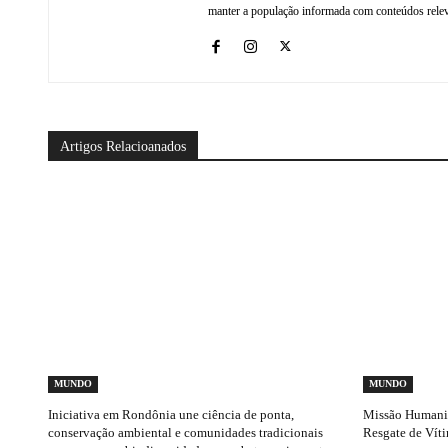
manter a população informada com conteúdos relev
Artigos Relacioanados
MUNDO
MUNDO
Iniciativa em Rondônia une ciência de ponta,
Missão Humanitá
conservação ambiental e comunidades tradicionais
Resgate de Vít