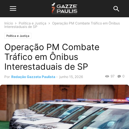
Início
Política e Justiça
Operação PM Combate Tráfico em Ônibus
Interestaduais de SP
Política e Justiça
Operação PM Combate
Tráfico em Ônibus
Interestaduais de SP
97
0
Por
Redação Gazzeta Paulista
-
junho 15, 2026