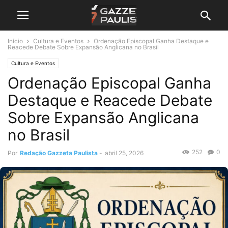
Início
Cultura e Eventos
Ordenação Episcopal Ganha Destaque e
Reacede Debate Sobre Expansão Anglicana no Brasil
Cultura e Eventos
Ordenação Episcopal Ganha
Destaque e Reacede Debate
Sobre Expansão Anglicana
no Brasil
252
0
Por
Redação Gazzeta Paulista
-
abril 25, 2026