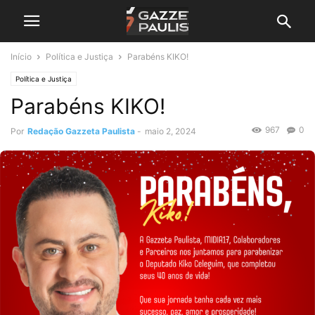
Início
Política e Justiça
Parabéns KIKO!
Política e Justiça
Parabéns KIKO!
967
0
Por
Redação Gazzeta Paulista
-
maio 2, 2024