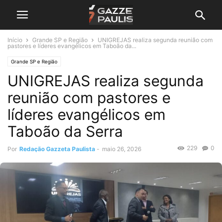
Início
Grande SP e Região
UNIGREJAS realiza segunda reunião com
pastores e líderes evangélicos em Taboão da...
Grande SP e Região
UNIGREJAS realiza segunda
reunião com pastores e
líderes evangélicos em
Taboão da Serra
229
0
Por
Redação Gazzeta Paulista
-
maio 26, 2026