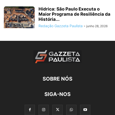
Hídrica: São Paulo Executa o
Maior Programa de Resiliência da
História...
Redação Gazzeta Paulista
-
junho 28, 2026
SOBRE NÓS
SIGA-NOS