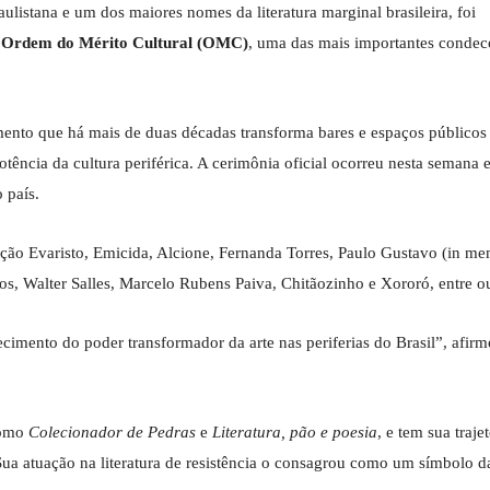
paulistana e um dos maiores nomes da literatura marginal brasileira, foi
a
Ordem do Mérito Cultural (OMC)
, uma das mais importantes condec
mento que há mais de duas décadas transforma bares e espaços públicos
tência da cultura periférica. A cerimônia oficial ocorreu nesta semana e
o país.
o Evaristo, Emicida, Alcione, Fernanda Torres, Paulo Gustavo (in me
, Walter Salles, Marcelo Rubens Paiva, Chitãozinho e Xororó, entre ou
mento do poder transformador da arte nas periferias do Brasil”, afirm
como
Colecionador de Pedras
e
Literatura, pão e poesia
, e tem sua traje
ua atuação na literatura de resistência o consagrou como um símbolo da