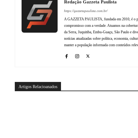
Redação Gazzeta Paulista
https://gazzetapaulista.com.br/
A GAZZETA PAULISTA, fundada em 2010, é o princip
compromisso com a verdade. Atuamos na cobertura 
da Serra, Juquitiba, Embu-Guaçu, São Paulo e dive
notícias atualizadas sobre política, economia, cul
manter a população informada com conteúdos relev
Artigos Relacioanados