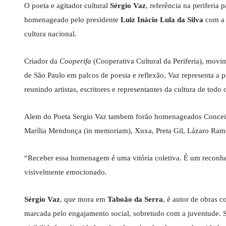
O poeta e agitador cultural
Sérgio Vaz
, referência na periferia 
homenageado pelo presidente
Luiz Inácio Lula da Silva
com 
cultura nacional.
Criador da
Cooperifa
(Cooperativa Cultural da Periferia), movi
de São Paulo em palcos de poesia e reflexão, Vaz representa a po
reunindo artistas, escritores e representantes da cultura de todo 
Alem do Poeta Sergio Vaz tambem forão homenageados Conceiçã
Marília Mendonça (in memoriam), Xuxa, Preta Gil, Lázaro Ramos
“Receber essa homenagem é uma vitória coletiva. É um reconheci
visivelmente emocionado.
Sérgio Vaz
, que mora em
Taboão da Serra
, é autor de obras 
marcada pelo engajamento social, sobretudo com a juventude. S