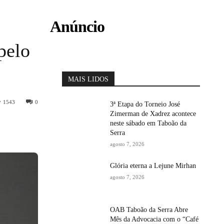
Anúncio
pelo
MAIS LIDOS
1543
0
3ª Etapa do Torneio José
Zimerman de Xadrez acontece
neste sábado em Taboão da
Serra
agosto 7, 2026
Glória eterna a Lejune Mirhan
agosto 7, 2026
OAB Taboão da Serra Abre
Mês da Advocacia com o “Café