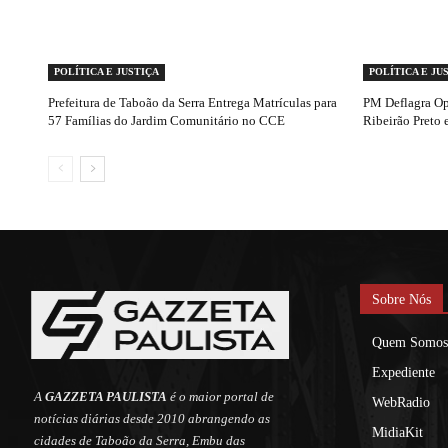
POLÍTICA E JUSTIÇA
POLÍTICA E JU
Prefeitura de Taboão da Serra Entrega Matrículas para
PM Deflagra Op
57 Famílias do Jardim Comunitário no CCE
Ribeirão Preto 
Sobre Nós
Quem Somos
Expediente
A
GAZZETA PAULISTA
é o maior portal de
WebRadio
notícias diárias desde 2010 abrangendo as
MidiaKit
cidades de Taboão da Serra, Embu das