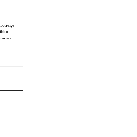
o Lourenço
úblico
omisso é