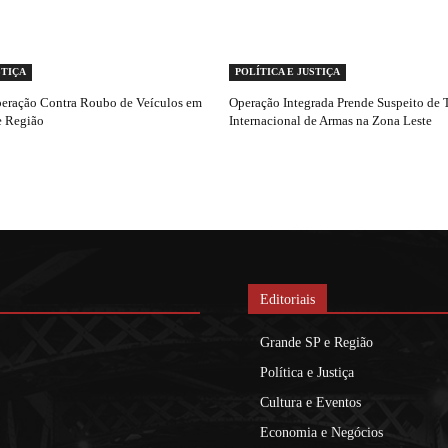
STIÇA
POLÍTICA E JUSTIÇA
eração Contra Roubo de Veículos em
Operação Integrada Prende Suspeito de 
e Região
Internacional de Armas na Zona Leste
Editoriais
Grande SP e Região
Política e Justiça
Cultura e Eventos
Economia e Negócios