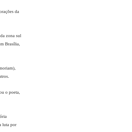
orações da
 da zona sul
m Brasília,
moriam),
tros.
ou o poeta,
tória
 luta por