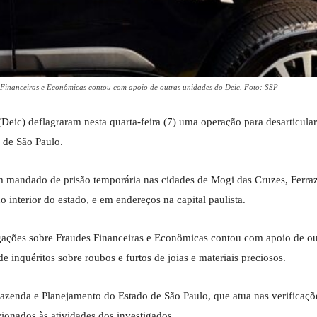
es Financeiras e Econômicas contou com apoio de outras unidades do Deic. Foto: SSP
(Deic) deflagraram nesta quarta-feira (7) uma operação para desarticula
o de São Paulo.
 mandado de prisão temporária nas cidades de Mogi das Cruzes, Ferra
interior do estado, e em endereços na capital paulista.
tigações sobre Fraudes Financeiras e Econômicas contou com apoio de ou
 inquéritos sobre roubos e furtos de joias e materiais preciosos.
azenda e Planejamento do Estado de São Paulo, que atua nas verificaçõ
cionados às atividades dos investigados.