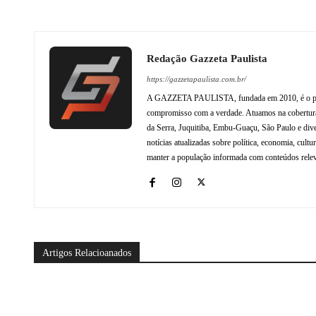
Redação Gazzeta Paulista
https://gazzetapaulista.com.br/
A GAZZETA PAULISTA, fundada em 2010, é o princip
compromisso com a verdade. Atuamos na cobertura 
da Serra, Juquitiba, Embu-Guaçu, São Paulo e dive
notícias atualizadas sobre política, economia, cul
manter a população informada com conteúdos relev
Artigos Relacioanados