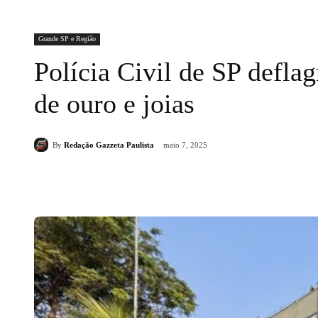
Grande SP e Região
Polícia Civil de SP defla
de ouro e joias
By
Redação Gazzeta Paulista
maio 7, 2025
Compartilhado