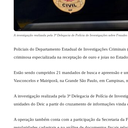
A investigação realizada pela 3ª Delegacia de Polícia de Investigações sobre Fraud
Policiais do Departamento Estadual de Investigações Criminais 
criminosa especializada na receptação de ouro e joias no Estad
Estão sendo cumpridos 21 mandados de busca e apreensão e um
Vasconcelos e Mairiporã, na Grande São Paulo, em Campinas, no 
A investigação realizada pela 3ª Delegacia de Polícia de Inves
unidades do Deic a partir do cruzamento de informações vinda de
A operação também conta com a participação da Secretaria da F
regularidades cadastrais e na análise de documentos fiscais rela