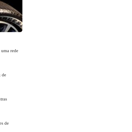
r uma rede
z de
tras
es de