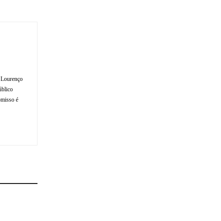
o Lourenço
úblico
omisso é