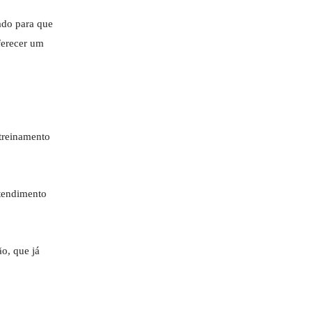
ado para que
ferecer um
 treinamento
atendimento
o, que já