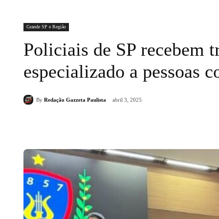
Grande SP e Região
Policiais de SP recebem 
especializado a pessoas c
By
Redação Gazzeta Paulista
abril 3, 2025
Compartilhado