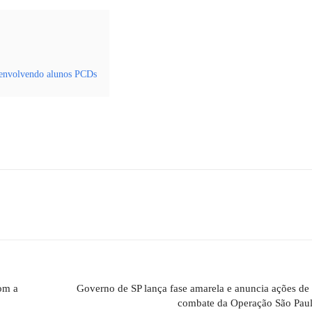
s envolvendo alunos PCDs
om a
Governo de SP lança fase amarela e anuncia ações de
combate da Operação São Pau