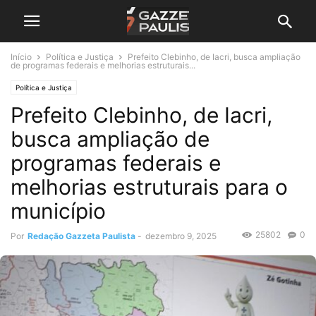
Início
Política e Justiça
Prefeito Clebinho, de Iacri, busca ampliação
de programas federais e melhorias estruturais...
Política e Justiça
Prefeito Clebinho, de Iacri,
busca ampliação de
programas federais e
melhorias estruturais para o
município
25802
0
Por
Redação Gazzeta Paulista
-
dezembro 9, 2025