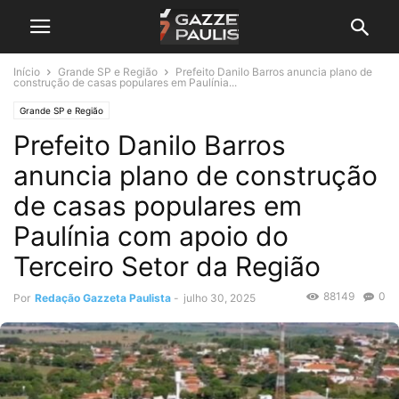
Início
Grande SP e Região
Prefeito Danilo Barros anuncia plano de
construção de casas populares em Paulínia...
Grande SP e Região
Prefeito Danilo Barros
anuncia plano de construção
de casas populares em
Paulínia com apoio do
Terceiro Setor da Região
88149
0
Por
Redação Gazzeta Paulista
-
julho 30, 2025