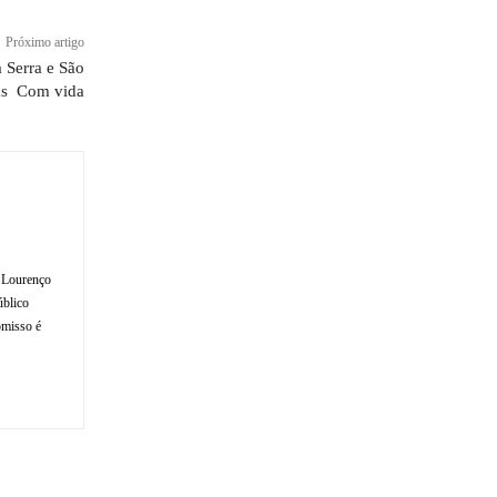
Próximo artigo
 Serra e São
as Com vida
o Lourenço
úblico
omisso é