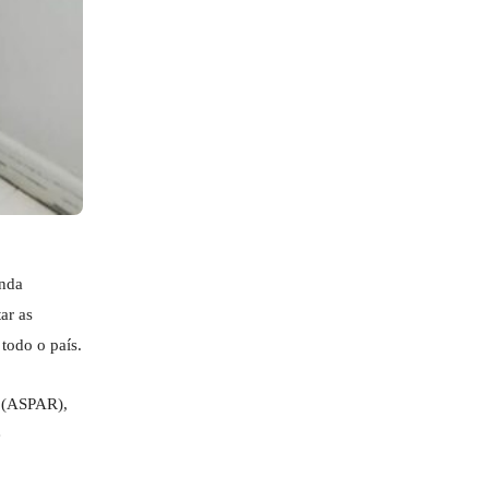
enda
ar as
todo o país.
s (ASPAR),
e