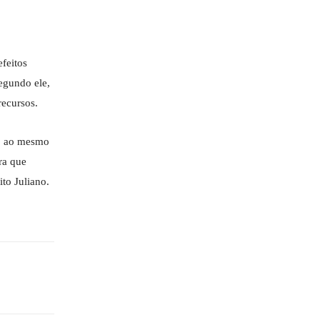
feitos
egundo ele,
recursos.
e, ao mesmo
ra que
to Juliano.