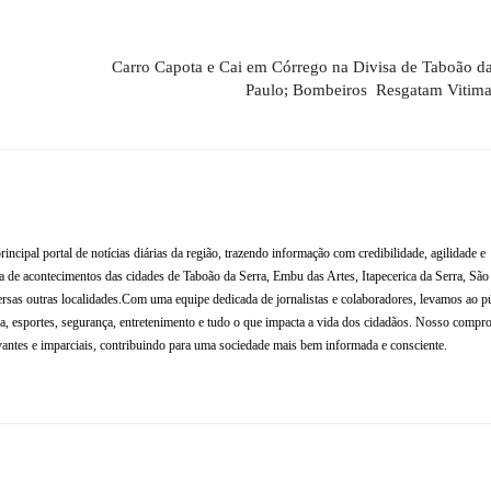
Carro Capota e Cai em Córrego na Divisa de Taboão da
Paulo; Bombeiros Resgatam Vitim
al portal de notícias diárias da região, trazendo informação com credibilidade, agilidade e
de acontecimentos das cidades de Taboão da Serra, Embu das Artes, Itapecerica da Serra, Sã
rsas outras localidades.Com uma equipe dedicada de jornalistas e colaboradores, levamos ao p
tura, esportes, segurança, entretenimento e tudo o que impacta a vida dos cidadãos. Nosso compr
antes e imparciais, contribuindo para uma sociedade mais bem informada e consciente.