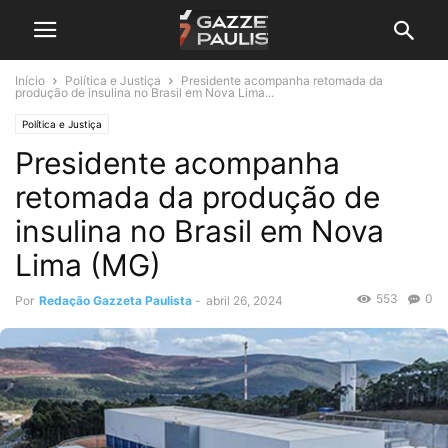
Início
Política e Justiça
Presidente acompanha retomada da
produção de insulina no Brasil em Nova Lima...
Política e Justiça
Presidente acompanha
retomada da produção de
insulina no Brasil em Nova
Lima (MG)
553
0
Por
Redação Gazzeta Paulista
-
abril 26, 2024