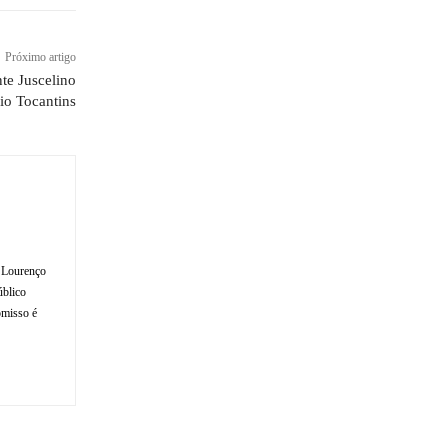
Próximo artigo
te Juscelino
io Tocantins
o Lourenço
úblico
omisso é