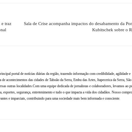
 e traz
Sala de Crise acompanha impactos do desabamento da Pon
onal
Kubitschek sobre o R
al portal de notícias diárias da região, trazendo informação com credibilidade, agilidade e
de acontecimentos das cidades de Taboão da Serra, Embu das Artes, Itapecerica da Serra, Sã
rsas outras localidades.Com uma equipe dedicada de jornalistas e colaboradores, levamos ao p
tura, esportes, segurança, entretenimento e tudo o que impacta a vida dos cidadãos. Nosso compr
antes e imparciais, contribuindo para uma sociedade mais bem informada e consciente.