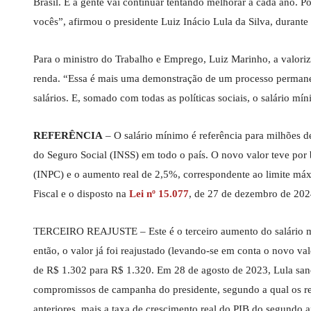
Brasil. E a gente vai continuar tentando melhorar a cada ano. 
vocês”, afirmou o presidente Luiz Inácio Lula da Silva, durante
Para o ministro do Trabalho e Emprego, Luiz Marinho, a valori
renda. “Essa é mais uma demonstração de um processo permanen
salários. E, somado com todas as políticas sociais, o salário mí
REFERÊNCIA
– O salário mínimo é referência para milhões de
do Seguro Social (INSS) em todo o país. O novo valor teve por
(INPC) e o aumento real de 2,5%, correspondente ao limite má
Fiscal e o disposto na
Lei nº 15.077
, de 27 de dezembro de 202
TERCEIRO REAJUSTE – Este é o terceiro aumento do salário mí
então, o valor já foi reajustado (levando-se em conta o novo 
de R$ 1.302 para R$ 1.320. Em 28 de agosto de 2023, Lula sanc
compromissos de campanha do presidente, segundo a qual os re
anteriores, mais a taxa de crescimento real do PIB do segundo a