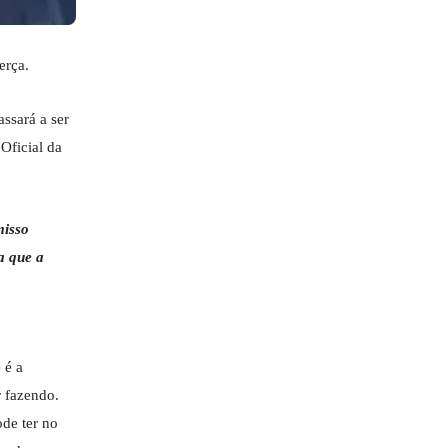
erça.
ssará a ser
Oficial da
misso
a que a
 é a
r fazendo.
de ter no