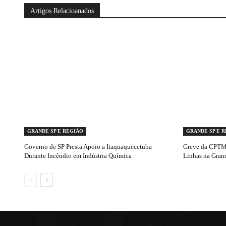
Artigos Relacioanados
GRANDE SP E REGIÃO
GRANDE SP E 
Governo de SP Presta Apoio a Itaquaquecetuba
Greve da CPTM 
Durante Incêndio em Indústria Química
Linhas na Gran