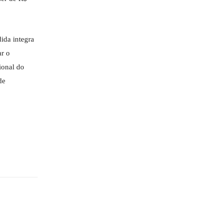
ida integra
ar o
ional do
de