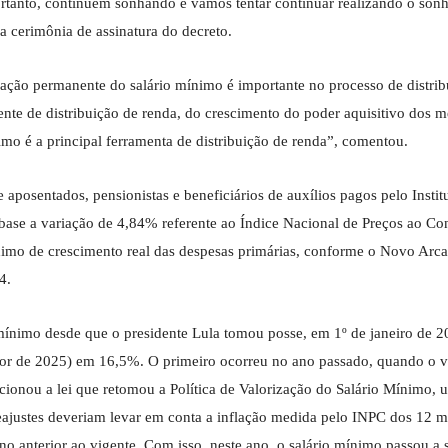
Portanto, continuem sonhando e vamos tentar continuar realizando o son
 a cerimônia de assinatura do decreto.
zação permanente do salário mínimo é importante no processo de distrib
te de distribuição de renda, do crescimento do poder aquisitivo dos 
nimo é a principal ferramenta de distribuição de renda”, comentou.
 aposentados, pensionistas e beneficiários de auxílios pagos pelo Instit
 base a variação de 4,84% referente ao Índice Nacional de Preços ao C
ximo de crescimento real das despesas primárias, conforme o Novo Arc
4.
nimo desde que o presidente Lula tomou posse, em 1º de janeiro de 2
valor de 2025) em 16,5%. O primeiro ocorreu no ano passado, quando o v
ionou a lei que retomou a Política de Valorização do Salário Mínimo, 
ajustes deveriam levar em conta a inflação medida pelo INPC dos 12 m
no anterior ao vigente. Com isso, neste ano, o salário mínimo passou a 