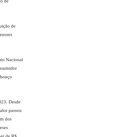
ho de
uição de
menores
uto Nacional
onsumidor
abouço
023. Desde
alor passou
um dos
eses
ser de R$