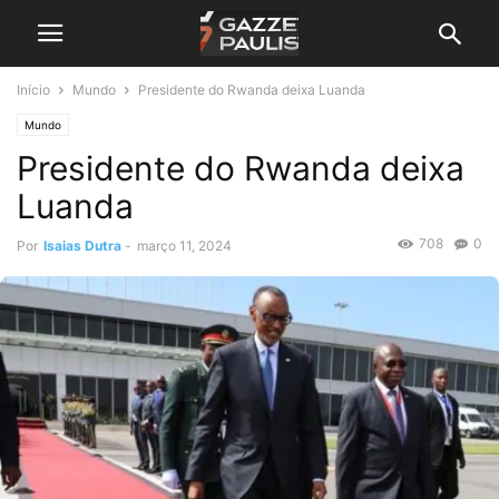
Início
Mundo
Presidente do Rwanda deixa Luanda
Mundo
Presidente do Rwanda deixa
Luanda
708
0
Por
Isaias Dutra
-
março 11, 2024