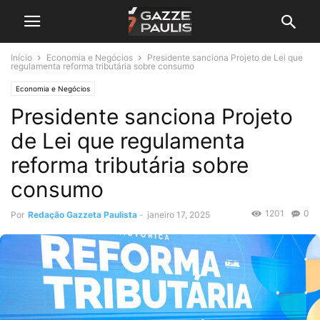
Início
Economia e Negócios
Presidente sanciona Projeto de Lei que
regulamenta reforma tributária sobre consumo
Economia e Negócios
Presidente sanciona Projeto
de Lei que regulamenta
reforma tributária sobre
consumo
1201
0
Por
Redação Gazzeta Paulista
-
janeiro 17, 2025