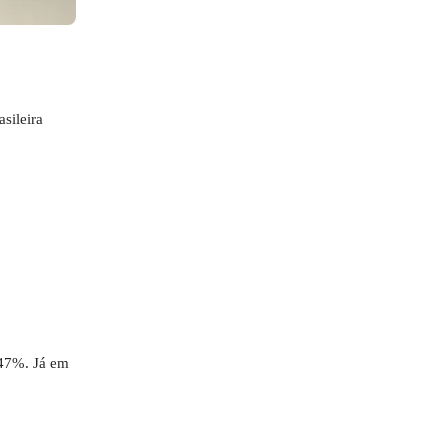
sileira
,47%. Já em