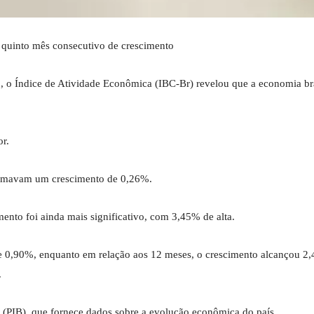
 quinto mês consecutivo de crescimento
, o Índice de Atividade Econômica (IBC-Br) revelou que a economia bra
or.
estimavam um crescimento de 0,26%.
nto foi ainda mais significativo, com 3,45% de alta.
i de 0,90%, enquanto em relação aos 12 meses, o crescimento alcançou 2
.
 (PIB), que fornece dados sobre a evolução econômica do país.