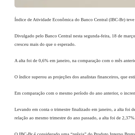
Índice de Atividade Econômica do Banco Central (IBC-Br) teve
Divulgado pelo Banco Central nesta segunda-feira, 18 de março
cresceu mais do que o esperado.
A alta foi de 0,6% em janeiro, na comparação com o mês anteri
O índice superou as projeções dos analistas financeiros, que 
Em comparação com o mesmo período do ano anterior, o increme
Levando em conta o trimestre finalizado em janeiro, a alta fo
relação ao mesmo trimestre do ano passado, a alta foi de 2,37%
O IBC-Br é considerado uma “prévia” do Produto Interno Bruto