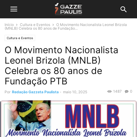
Início
Cultura e Eventos
O Movimento Nacionalista Leonel Brizola
(MNLB) Celebra os 80 anos de Fundação...
Cultura e Eventos
O Movimento Nacionalista
Leonel Brizola (MNLB)
Celebra os 80 anos de
Fundação PTB
1487
0
Por
Redação Gazzeta Paulista
-
maio 10, 2025