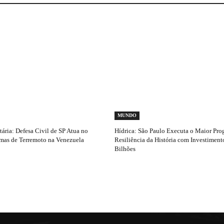
MUNDO
ria: Defesa Civil de SP Atua no
Hídrica: São Paulo Executa o Maior Pro
imas de Terremoto na Venezuela
Resiliência da História com Investimen
Bilhões