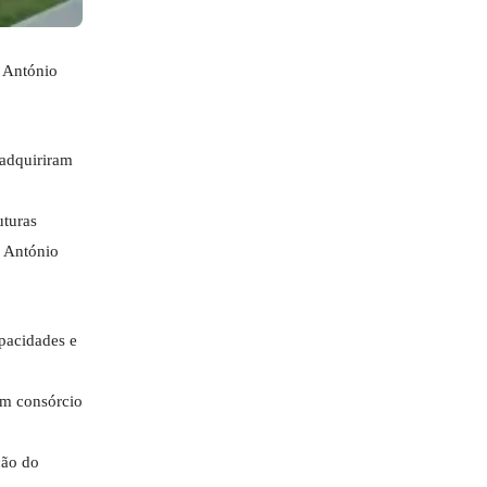
. António
 adquiriram
uturas
l António
apacidades e
 um consórcio
ção do