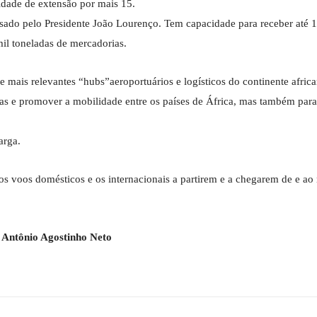
dade de extensão por mais 15.
ado pelo Presidente João Lourenço. Tem capacidade para receber até 
mil toneladas de mercadorias.
ais relevantes “hubs”aeroportuários e logísticos do continente afric
anas e promover a mobilidade entre os países de África, mas também para
arga.
os voos domésticos e os internacionais a partirem e a chegarem de e ao
 Antônio Agostinho Neto