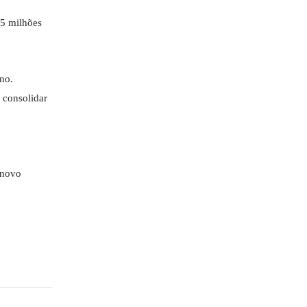
15 milhões
ano.
 consolidar
 novo