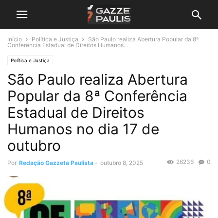
Início
Política e Justiça
São Paulo realiza Abertura Popular da 8ª
Conferência Estadual de Direitos Humanos...
Política e Justiça
São Paulo realiza Abertura
Popular da 8ª Conferência
Estadual de Direitos
Humanos no dia 17 de
outubro
26236
0
Por
Redação Gazzeta Paulista
-
outubro 8, 2025