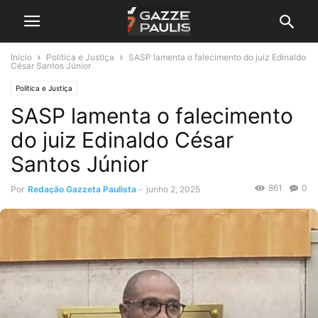
Início
Política e Justiça
SASP lamenta o falecimento do juiz Edinaldo
César Santos Júnior
Política e Justiça
SASP lamenta o falecimento
do juiz Edinaldo César
Santos Júnior
861
0
Por
Redação Gazzeta Paulista
-
junho 2, 2025