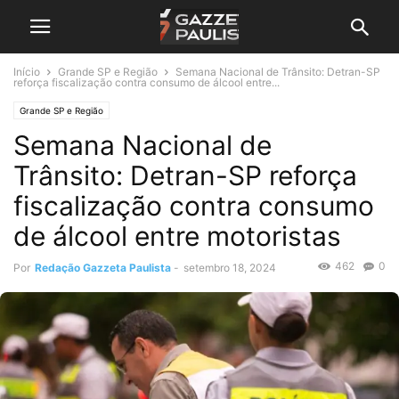
Início
Grande SP e Região
Semana Nacional de Trânsito: Detran-SP
reforça fiscalização contra consumo de álcool entre...
Grande SP e Região
Semana Nacional de
Trânsito: Detran-SP reforça
fiscalização contra consumo
de álcool entre motoristas
462
0
Por
Redação Gazzeta Paulista
-
setembro 18, 2024