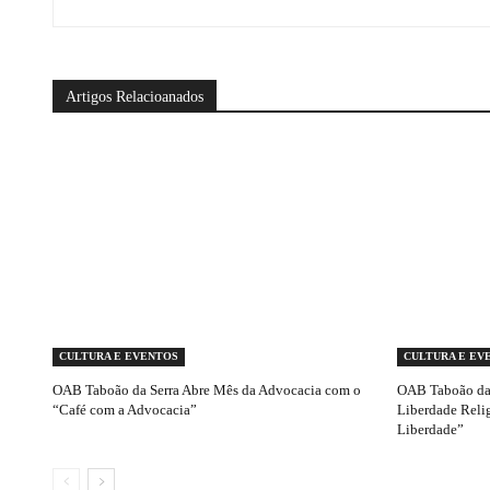
Artigos Relacioanados
CULTURA E EVENTOS
CULTURA E EV
OAB Taboão da Serra Abre Mês da Advocacia com o
OAB Taboão da 
“Café com a Advocacia”
Liberdade Reli
Liberdade”