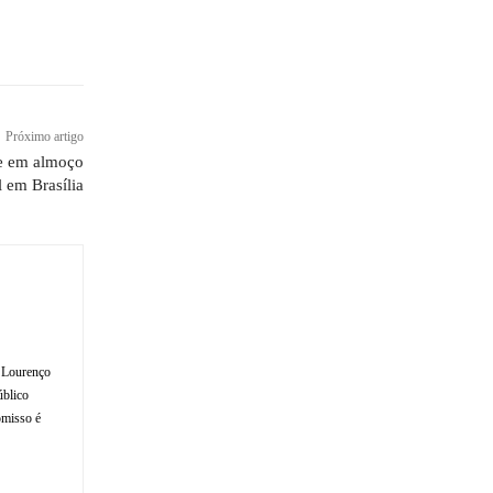
Próximo artigo
de em almoço
l em Brasília
o Lourenço
úblico
omisso é