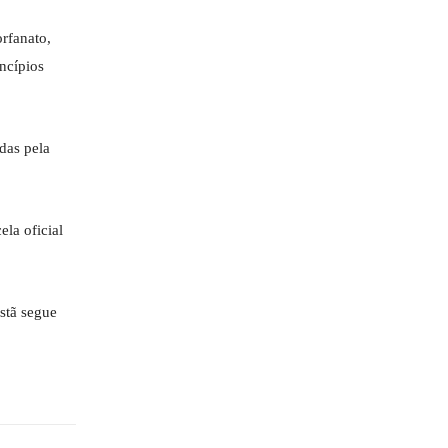
rfanato,
ncípios
idas pela
la oficial
stã segue