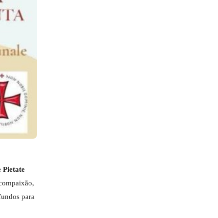
 Pietate
e compaixão,
 fundos para