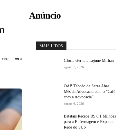
Anúncio
am
MAIS LIDOS
1297
0
Glória eterna a Lejune Mirhan
agosto 7, 2026
OAB Taboão da Serra Abre
Mês da Advocacia com o “Café
com a Advocacia”
agosto 6, 2026
Batatais Recebe R$ 6,1 Milhões
para a Enfermagem e Expande
Rede do SUS