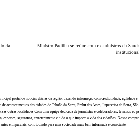
ado da
Ministro Padilha se reúne com ex-ministros da Saú
instituciona
al portal de notícias diárias da região, trazendo informação com credibilidade, agilidade e
de acontecimentos das cidades de Taboão da Serra, Embu das Artes, Itapecerica da Serra, Sã
rsas outras localidades.Com uma equipe dedicada de jornalistas e colaboradores, levamos ao p
tura, esportes, segurança, entretenimento e tudo o que impacta a vida dos cidadãos. Nosso compr
antes e imparciais, contribuindo para uma sociedade mais bem informada e consciente.