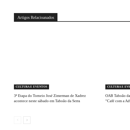
Artigos Relacioanados
CULTURA E EVENTOS
CULTURA E EV
3ª Etapa do Torneio José Zimerman de Xadrez
OAB Taboão da 
acontece neste sábado em Taboão da Serra
“Café com a Ad