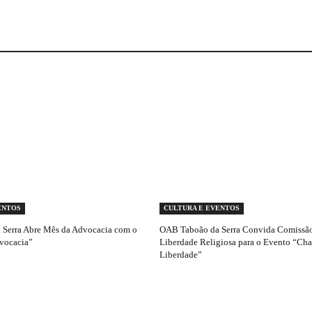
ENTOS
CULTURA E EVENTOS
Serra Abre Mês da Advocacia com o
OAB Taboão da Serra Convida Comissão
vocacia”
Liberdade Religiosa para o Evento “Ch
Liberdade”