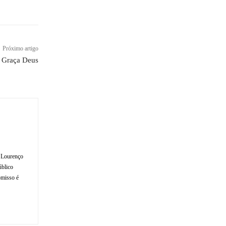
Próximo artigo
m Graça Deus
o Lourenço
úblico
omisso é