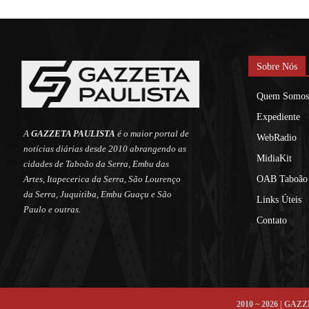
Sobre Nós
Quem Somos
Expediente
A
GAZZETA PAULISTA
é o maior portal de
WebRadio
notícias diárias desde 2010 abrangendo as
MidiaKit
cidades de Taboão da Serra, Embu das
Artes, Itapecerica da Serra, São Lourenço
OAB Taboão 
da Serra, Juquitiba, Embu Guaçu e São
Links Úteis
Paulo e outras.
Contato
2010 ~ 2026 | G