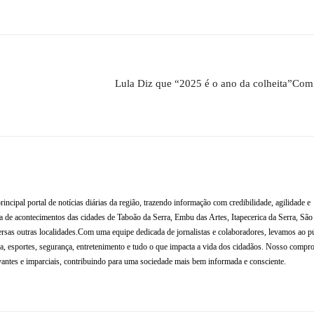
Lula Diz que “2025 é o ano da colheita”Co
al portal de notícias diárias da região, trazendo informação com credibilidade, agilidade e
de acontecimentos das cidades de Taboão da Serra, Embu das Artes, Itapecerica da Serra, Sã
rsas outras localidades.Com uma equipe dedicada de jornalistas e colaboradores, levamos ao p
tura, esportes, segurança, entretenimento e tudo o que impacta a vida dos cidadãos. Nosso compr
antes e imparciais, contribuindo para uma sociedade mais bem informada e consciente.