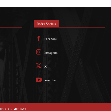
Redes Sociais
Facebook
Instagram
X
Youtube
TIDO POR
MIDIA17