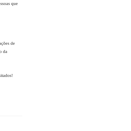
essoas que
ações de
o da
itados!