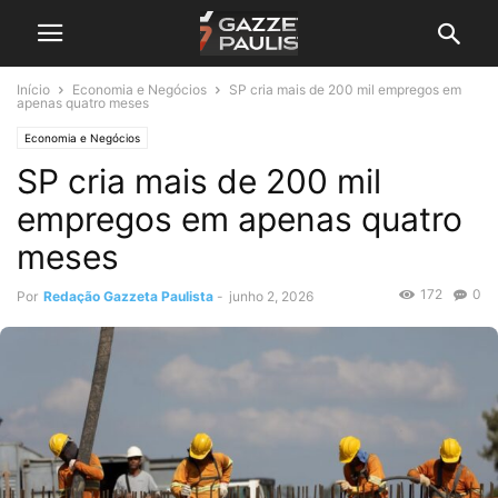
Início
Economia e Negócios
SP cria mais de 200 mil empregos em
apenas quatro meses
Economia e Negócios
SP cria mais de 200 mil
empregos em apenas quatro
meses
172
0
Por
Redação Gazzeta Paulista
-
junho 2, 2026