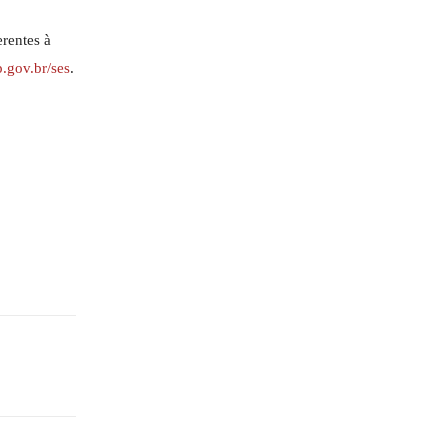
erentes à
p.gov.br/ses
.