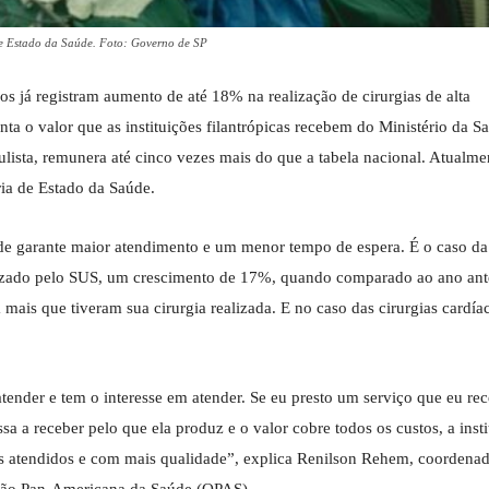
 de Estado da Saúde. Foto: Governo de SP
os já registram aumento de até 18% na realização de cirurgias de alta
o valor que as instituições filantrópicas recebem do Ministério da S
lista, remunera até cinco vezes mais do que a tabela nacional. Atualme
ria de Estado da Saúde.
de garante maior atendimento e um menor tempo de espera. É o caso da
lizado pelo SUS, um crescimento de 17%, quando comparado ao ano ante
ais que tiveram sua cirurgia realizada. E no caso das cirurgias cardíac
tender e tem o interesse em atender. Se eu presto um serviço que eu r
a a receber pelo que ela produz e o valor cobre todos os custos, a insti
ntes atendidos e com mais qualidade”, explica Renilson Rehem, coordena