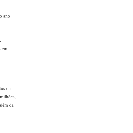
no ano
s
s em
tos da
 milhões,
 além da