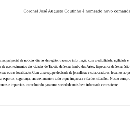
Coronel José Augusto Coutinho é nomeado novo comandan
al portal de notícias diárias da região, trazendo informação com credibilidade, agilidade e
de acontecimentos das cidades de Taboão da Serra, Embu das Artes, Itapecerica da Serra, Sã
rsas outras localidades.Com uma equipe dedicada de jornalistas e colaboradores, levamos ao p
tura, esportes, segurança, entretenimento e tudo o que impacta a vida dos cidadãos. Nosso compr
antes e imparciais, contribuindo para uma sociedade mais bem informada e consciente.