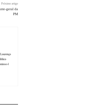
Próximo artigo
te-geral da
PM
o Lourenço
úblico
omisso é