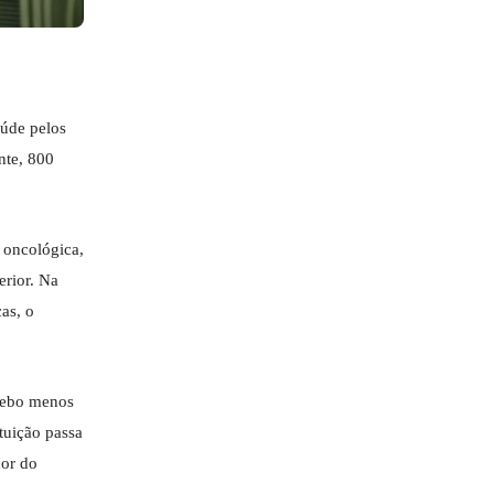
aúde pelos
nte, 800
 oncológica,
rior. Na
as, o
ecebo menos
tuição passa
dor do