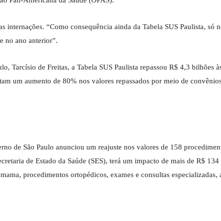
ação Pan-Americana da Saúde (OPAS).
as internações. “Como consequência ainda da Tabela SUS Paulista, só 
ue no ano anterior”.
, Tarcísio de Freitas, a Tabela SUS Paulista repassou R$ 4,3 bilhões à
entam um aumento de 80% nos valores repassados por meio de convênio
erno de São Paulo anunciou um reajuste nos valores de 158 procedimen
cretaria de Estado da Saúde (SES), terá um impacto de mais de R$ 134
 mama, procedimentos ortopédicos, exames e consultas especializadas,