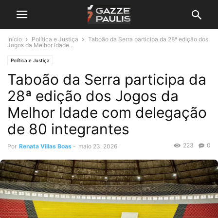
Início
Política e Justiça
Taboão da Serra participa da 28ª edição dos
Jogos da Melhor Idade...
Política e Justiça
Taboão da Serra participa da
28ª edição dos Jogos da
Melhor Idade com delegação
de 80 integrantes
223
0
Por
Renata Villas Boas
-
maio 23, 2026