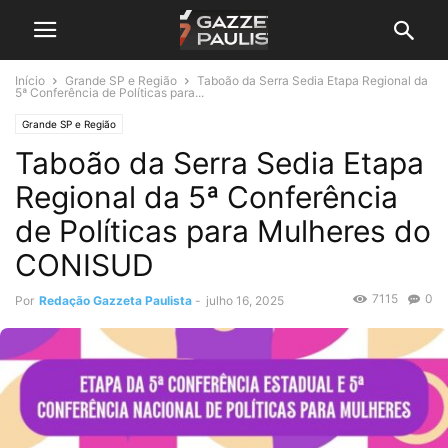
Início
Grande SP e Região
Taboão da Serra Sedia Etapa Regional da
5ª Conferência de Políticas para...
Grande SP e Região
Taboão da Serra Sedia Etapa
Regional da 5ª Conferência
de Políticas para Mulheres do
CONISUD
7115
0
Por
Redação Gazzeta Paulista
-
julho 16, 2025