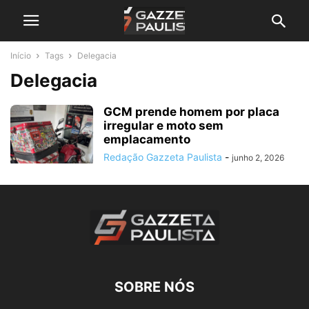
Início
Tags
Delegacia
Delegacia
GCM prende homem por placa
irregular e moto sem
emplacamento
Redação Gazzeta Paulista
-
junho 2, 2026
SOBRE NÓS