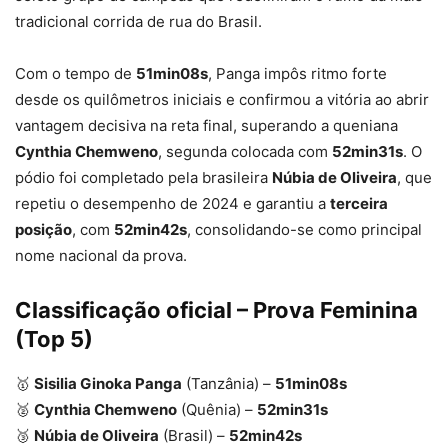
tradicional corrida de rua do Brasil.
Com o tempo de
51min08s
, Panga impôs ritmo forte
desde os quilômetros iniciais e confirmou a vitória ao abrir
vantagem decisiva na reta final, superando a queniana
Cynthia Chemweno
, segunda colocada com
52min31s
. O
pódio foi completado pela brasileira
Núbia de Oliveira
, que
repetiu o desempenho de 2024 e garantiu a
terceira
posição
, com
52min42s
, consolidando-se como principal
nome nacional da prova.
Classificação oficial – Prova Feminina
(Top 5)
🥇
Sisilia Ginoka Panga
(Tanzânia) –
51min08s
🥈
Cynthia Chemweno
(Quênia) –
52min31s
🥉
Núbia de Oliveira
(Brasil) –
52min42s