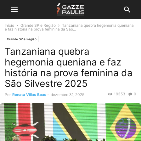
Início
Grande SP e Região
Tanzaniana quebra hegemonia queniana
e faz história na prova feminina da São...
Grande SP e Região
Tanzaniana quebra
hegemonia queniana e faz
história na prova feminina da
São Silvestre 2025
19353
0
Por
Renata Villas Boas
-
dezembro 31, 2025