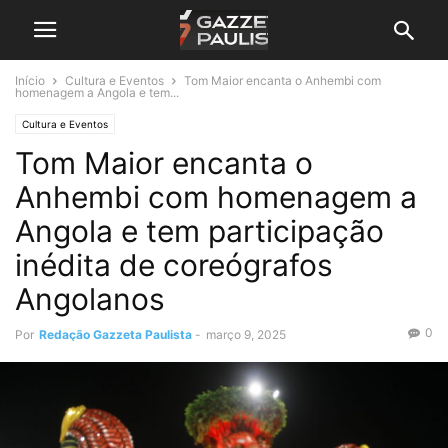
Início
Cultura e Eventos
Tom Maior encanta o Anhembi com
homenagem a Angola e tem...
Cultura e Eventos
Tom Maior encanta o
Anhembi com homenagem a
Angola e tem participação
inédita de coreógrafos
Angolanos
0
Por
Redação Gazzeta Paulista
-
março 9, 2025