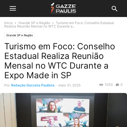
Início
Grande SP e Região
Turismo em Foco: Conselho Estadual
Realiza Reunião Mensal no WTC Durante a...
Grande SP e Região
Turismo em Foco: Conselho
Estadual Realiza Reunião
Mensal no WTC Durante a
Expo Made in SP
1053
0
Por
Redação Gazzeta Paulista
-
maio 31, 2025