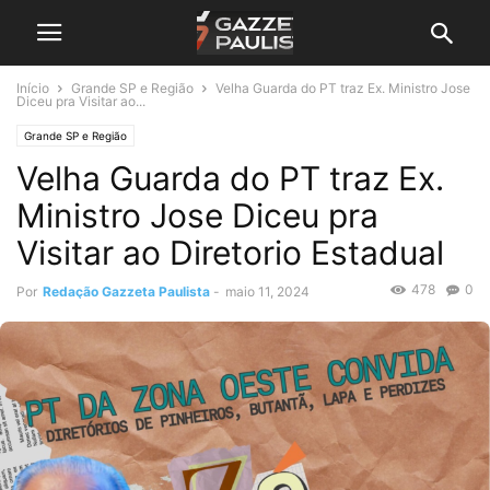
Início
Grande SP e Região
Velha Guarda do PT traz Ex. Ministro Jose
Diceu pra Visitar ao...
Grande SP e Região
Velha Guarda do PT traz Ex.
Ministro Jose Diceu pra
Visitar ao Diretorio Estadual
478
0
Por
Redação Gazzeta Paulista
-
maio 11, 2024