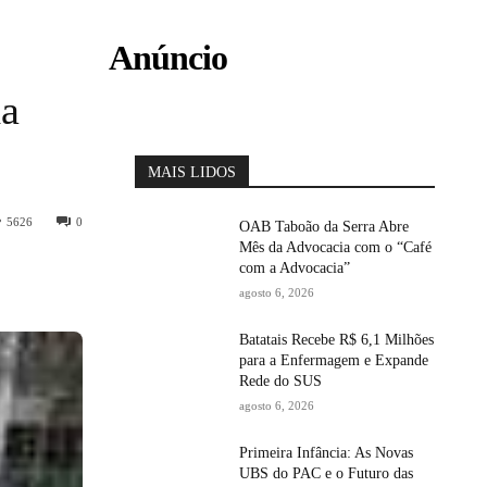
Anúncio
da
MAIS LIDOS
5626
0
OAB Taboão da Serra Abre
Mês da Advocacia com o “Café
com a Advocacia”
agosto 6, 2026
Batatais Recebe R$ 6,1 Milhões
para a Enfermagem e Expande
Rede do SUS
agosto 6, 2026
Primeira Infância: As Novas
UBS do PAC e o Futuro das