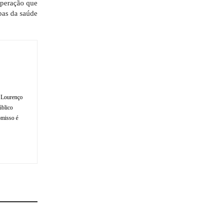
operação que
bas da saúde
o Lourenço
úblico
omisso é