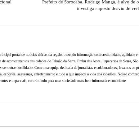
cional
Prefeito de Sorocaba, Rodrigo Manga, é alvo de 
investiga suposto desvio de ver
al portal de notícias diárias da região, trazendo informação com credibilidade, agilidade e
de acontecimentos das cidades de Taboão da Serra, Embu das Artes, Itapecerica da Serra, Sã
rsas outras localidades.Com uma equipe dedicada de jornalistas e colaboradores, levamos ao p
tura, esportes, segurança, entretenimento e tudo o que impacta a vida dos cidadãos. Nosso compr
antes e imparciais, contribuindo para uma sociedade mais bem informada e consciente.