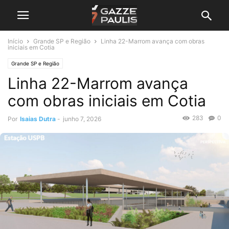
Início
Grande SP e Região
Linha 22-Marrom avança com obras
iniciais em Cotia
Grande SP e Região
Linha 22-Marrom avança
com obras iniciais em Cotia
283
0
Por
Isaias Dutra
-
junho 7, 2026