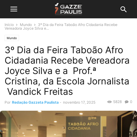
Início
Mundo
3º Dia da Feira Taboão Afro Cidadania Recebe
Vereadora Joyce Silva e...
Mundo
3º Dia da Feira Taboão Afro
Cidadania Recebe Vereadora
Joyce Silva e a Prof.ª
Cristina, da Escola Jornalista
Vandick Freitas
5828
0
Por
Redação Gazzeta Paulista
-
novembro 17, 2025