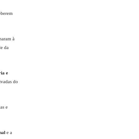
ceberem
rmaram à
de da
ria e
rivadas do
as e
nal
e a