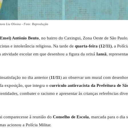
autora Liu Olivina - Foto: Reprodução
 (Emei) Antônio Bento
, no bairro do Caxingui, Zona Oeste de São Paulo
istas e intolerância religiosa. Na tarde de
quarta-feira (12/11)
, a Políci
ma atividade escolar em que desenhou a figura da orixá
Iansã
, represent
nsatisfação no dia anterior (
11/11
) ao observar um mural com desenhos
e da exposição, que integra o
currículo antirracista da Prefeitura de Sã
entidades, combater o racismo e apresentar às crianças referências dive
pai comparecesse à reunião do
Conselho de Escola
, marcada para o dia s
as acionou a Polícia Militar.