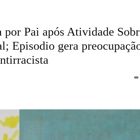
a por Pai após Atividade Sob
l; Episodio gera preocupaçã
tirracista