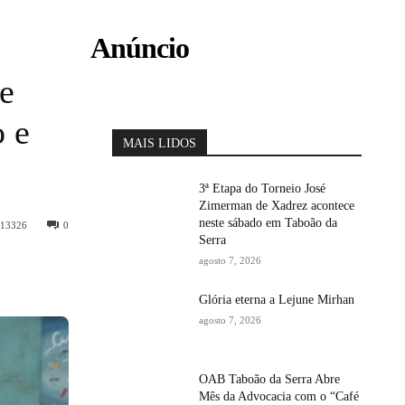
Anúncio
re
o e
MAIS LIDOS
3ª Etapa do Torneio José
Zimerman de Xadrez acontece
neste sábado em Taboão da
13326
0
Serra
agosto 7, 2026
Glória eterna a Lejune Mirhan
agosto 7, 2026
OAB Taboão da Serra Abre
Mês da Advocacia com o “Café