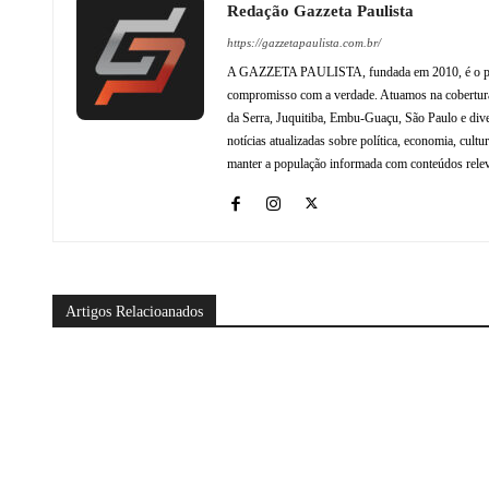
Redação Gazzeta Paulista
https://gazzetapaulista.com.br/
A GAZZETA PAULISTA, fundada em 2010, é o princip
compromisso com a verdade. Atuamos na cobertura 
da Serra, Juquitiba, Embu-Guaçu, São Paulo e dive
notícias atualizadas sobre política, economia, cul
manter a população informada com conteúdos relev
Artigos Relacioanados