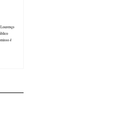
o Lourenço
úblico
omisso é