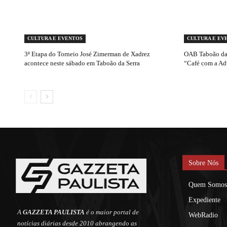
CULTURA E EVENTOS
CULTURA E EV
3ª Etapa do Torneio José Zimerman de Xadrez
OAB Taboão da 
acontece neste sábado em Taboão da Serra
“Café com a Ad
Sobre Nós
Quem Somos
Expediente
A
GAZZETA PAULISTA
é o maior portal de
WebRadio
notícias diárias desde 2010 abrangendo as