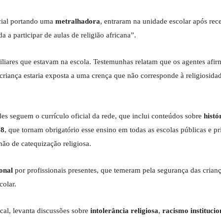
icial portando uma
metralhadora
, entraram na unidade escolar após re
 a participar de aulas de religião africana”.
miliares que estavam na escola. Testemunhas relatam que os agentes afi
a criança estaria exposta a uma crença que não corresponde à religiosida
es seguem o currículo oficial da rede, que inclui conteúdos sobre
histó
08
, que tornam obrigatório esse ensino em todas as escolas públicas e p
não de catequização religiosa.
onal
por profissionais presentes, que temeram pela segurança das crianç
colar.
al, levanta discussões sobre
intolerância religiosa
,
racismo institucio