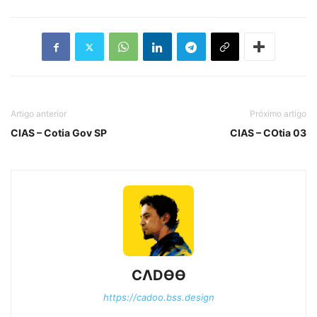
Artigo anterior
Próximo artigo
CIAS – Cotia Gov SP
CIAS – COtia 03
CΛDӨӨ
https://cadoo.bss.design