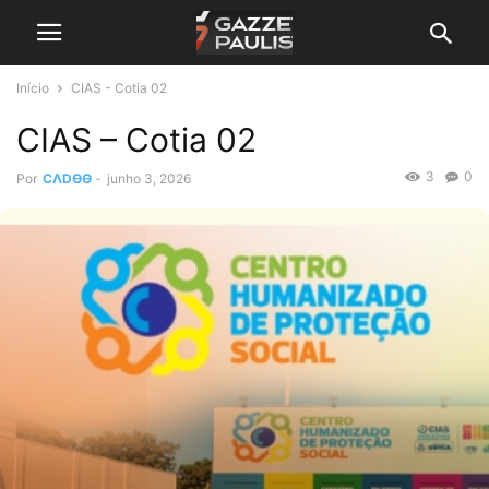
Início
CIAS - Cotia 02
CIAS – Cotia 02
3
0
Por
CΛDӨӨ
-
junho 3, 2026