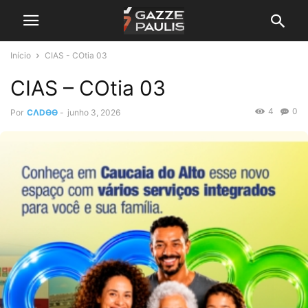
Início
CIAS - COtia 03
CIAS – COtia 03
4
0
Por
CΛDӨӨ
-
junho 3, 2026