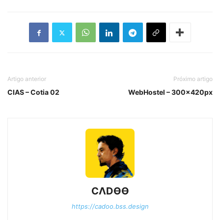
Artigo anterior
Próximo artigo
CIAS – Cotia 02
WebHostel – 300x420px
CΛDӨӨ
https://cadoo.bss.design