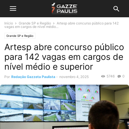
Início
Grande SP e Região
Artesp abre concurso público para 142
vagas em cargos de nível médio...
Grande SP e Região
Artesp abre concurso público
para 142 vagas em cargos de
nível médio e superior
5746
0
Por
Redação Gazzeta Paulista
-
novembro 4, 2025