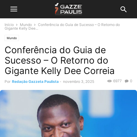
Início
Mundo
Conferência do Guia de Sucesso – O Retorno do
Gigante Kelly Dee...
Mundo
Conferência do Guia de
Sucesso – O Retorno do
Gigante Kelly Dee Correia
6977
0
Por
Redação Gazzeta Paulista
-
novembro 3, 2025