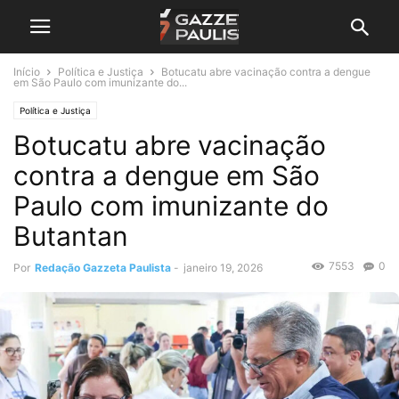
Início
Política e Justiça
Botucatu abre vacinação contra a dengue
em São Paulo com imunizante do...
Política e Justiça
Botucatu abre vacinação
contra a dengue em São
Paulo com imunizante do
Butantan
7553
0
Por
Redação Gazzeta Paulista
-
janeiro 19, 2026