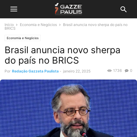
Início
Economia e Negócios
Brasil anuncia novo sherpa do país no
BRICS
Economia e Negócios
Brasil anuncia novo sherpa
do país no BRICS
1736
0
Por
Redação Gazzeta Paulista
-
janeiro 22, 2025