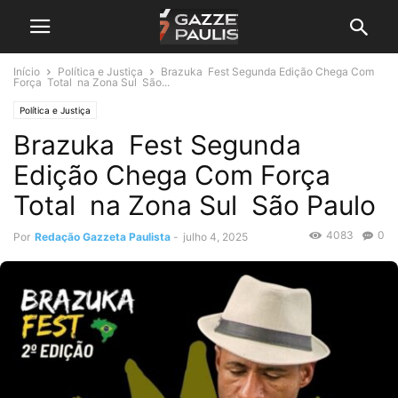
Início
Política e Justiça
Brazuka Fest Segunda Edição Chega Com
Força Total na Zona Sul São...
Política e Justiça
Brazuka Fest Segunda
Edição Chega Com Força
Total na Zona Sul São Paulo
4083
0
Por
Redação Gazzeta Paulista
-
julho 4, 2025