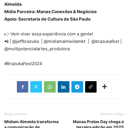
Almeida
Mídia Parceira: Manas Conexões & Negócios
Apoio: Secretaria de Cultura de São Paulo
👉 Vem viver essa experiência com a gente!
📲 | @jeffbrazuka | @midiamalmeidamkt | @brazukafest |
@multipotencialartes_produtora
#BrazukaFest2024
Artigo anterior
Próximo artigo
Midiam Almeida transforma
Manas Pretas Day chega à
a comunicação de
terceira edição em 2025