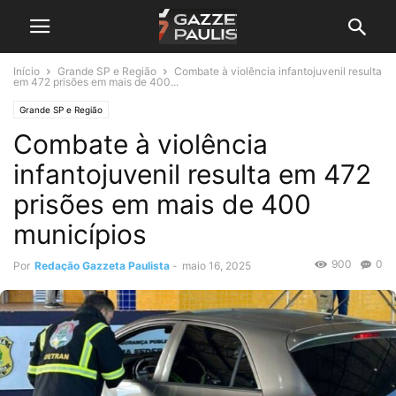
Início
Grande SP e Região
Combate à violência infantojuvenil resulta
em 472 prisões em mais de 400...
Grande SP e Região
Combate à violência
infantojuvenil resulta em 472
prisões em mais de 400
municípios
900
0
Por
Redação Gazzeta Paulista
-
maio 16, 2025